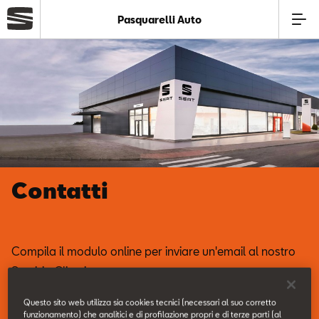
Pasquarelli Auto
Azienda
Modelli
Offerte
Contatti
Service
Business
Compila il modulo online per inviare un'email al nostro
Servizio Clienti.
SEAT Usato Certificato
Questo sito web utilizza sia cookies tecnici (necessari al suo corretto
funzionamento) che analitici e di profilazione propri e di terze parti (al