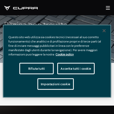
Pagina non trovata
Questo sito web utilizza sia cookies tecnici (necessari al suo corretto
funzionamento) che analitici e di profilazione propri e di terze parti (al
fine di inviare messaggi pubblicitari in linea con le preferenze
manifestate dagli utenti durante la navigazione). Per avere maggiori
informazioni puoi leggere la nostra
Cookie policy
Rifiuta tutti
Accetta tutti i cookie
La pagina richiesta non è stata trovata.
Puoi continuare a esplorare il sito usando il menù di
Impostazioni cookie
navigazione qui sopra.