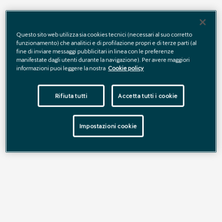
Tua da € 44.500
. Prezzo di listino € 47.760 (chiavi in mano,
comprensivo di 2 anni di garanzia aggiuntiva oppure fino ad un
Questo sito web utilizza sia cookies tecnici (necessari al suo corretto
massimo di 40.000 km totali; IPT esclusa), prezzo
funzionamento) che analitici e di profilazione propri e di terze parti (al
promozionato € 44.500. Offerta valida fino al 31/08/2026.
fine di inviare messaggi pubblicitari in linea con le preferenze
manifestate dagli utenti durante la navigazione). Per avere maggiori
informazioni puoi leggere la nostra
Cookie policy
Scopri tutti i dettagli
Rifiuta tutti
Accetta tutti i cookie
Impostazioni cookie