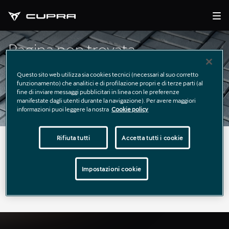
Pagina non trovata
Questo sito web utilizza sia cookies tecnici (necessari al suo corretto
funzionamento) che analitici e di profilazione propri e di terze parti (al
fine di inviare messaggi pubblicitari in linea con le preferenze
manifestate dagli utenti durante la navigazione). Per avere maggiori
informazioni puoi leggere la nostra
Cookie policy
Rifiuta tutti
Accetta tutti i cookie
La pagina richiesta non è stata trovata.
Puoi continuare a esplorare il sito usando il menù di
Impostazioni cookie
navigazione qui sopra.